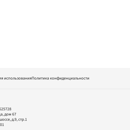
ия использования
Политика конфиденциальности
625728
а, дом 67
ссе, д.9, стр.1
-01