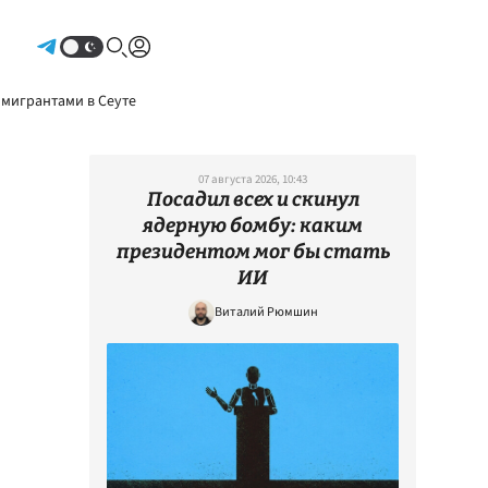
Авторизоваться
 мигрантами в Сеуте
07 августа 2026, 10:43
Посадил всех и скинул
ядерную бомбу: каким
президентом мог бы стать
ИИ
Виталий Рюмшин