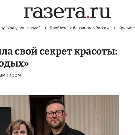
аву "Уралдронзавода"
Проблемы с бензином в России
Кризис с
ла свой секрет красоты:
лодых»
вампиром