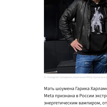
Instagram (владелец компания Meta признана 
Мать шоумена Гарика Харламо
Meta признана в России экст
энергетическим вампиром, от