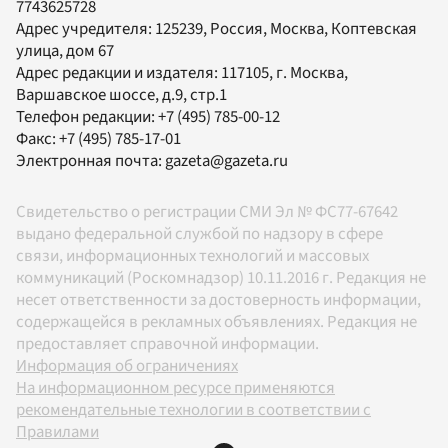
7743625728
Адрес учредителя: 125239, Россия, Москва, Коптевская
улица, дом 67
Адрес редакции и издателя:
117105
, г.
Москва
,
Варшавское шоссе, д.9, стр.1
Телефон редакции:
+7 (495) 785-00-12
Факс:
+7 (495) 785-17-01
Электронная почта:
gazeta@gazeta.ru
Свидетельство о регистрации СМИ Эл № ФС77-67642
выдано федеральной службой по надзору в сфере
связи, информационных технологий и массовых
коммуникаций (Роскомнадзор) 10.11.2016 г. Редакция не
несет ответственности за достоверность информации,
содержащейся в рекламных объявлениях. Редакция не
предоставляет справочной информации.
Информация об ограничениях
На информационном ресурсе применяются
рекомендательные технологии в соответствии с
Правилами