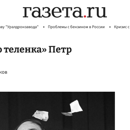
аву "Уралдронзавода"
Проблемы с бензином в России
Кризис с
о теленка» Петр
ков