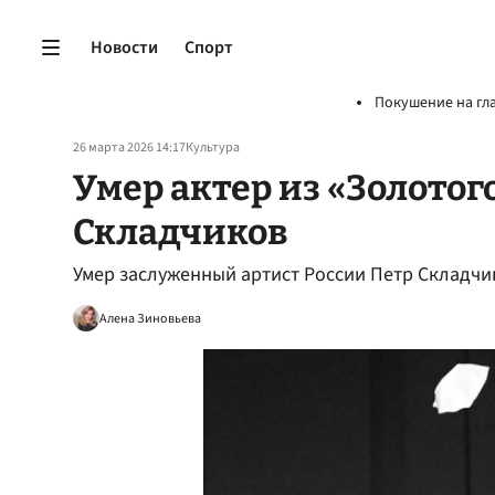
Новости
Спорт
Покушение на гл
26 марта 2026 14:17
Культура
Умер актер из «Золотог
Складчиков
Умер заслуженный артист России Петр Складчи
Алена Зиновьева