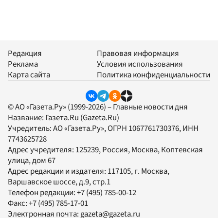
Редакция
Правовая информация
Реклама
Условия использования
Карта сайта
Политика конфиденциальности
© АО «Газета.Ру» (1999-2026) – Главные новости дня
Название:
Газета.Ru
(Gazeta.Ru)
Учредитель:
АО «Газета.Ру»
, ОГРН 1067761730376, ИНН
7743625728
Адрес учредителя: 125239, Россия, Москва, Коптевская
улица, дом 67
Адрес редакции и издателя:
117105
, г.
Москва
,
Варшавское шоссе, д.9, стр.1
Телефон редакции:
+7 (495) 785-00-12
Факс:
+7 (495) 785-17-01
Электронная почта:
gazeta@gazeta.ru