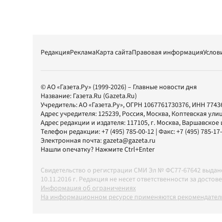
Редакция
Реклама
Карта сайта
Правовая информация
Услов
© АО «Газета.Ру» (1999-2026) – Главные новости дня
Название:
Газета.Ru
(Gazeta.Ru)
Учредитель:
АО «Газета.Ру»
, ОГРН 1067761730376, ИНН 7743
Адрес учредителя: 125239, Россия, Москва, Коптевская улиц
Адрес редакции и издателя:
117105
, г.
Москва
,
Варшавское шо
Телефон редакции:
+7 (495) 785-00-12
| Факс:
+7 (495) 785-17
Электронная почта:
gazeta@gazeta.ru
Нашли опечатку? Нажмите Ctrl+Enter
Свидетельство о регистрации СМИ Эл № ФС77-67642 выда
10.11.2016 г. Редакция не несет ответственности за дос
Информация об ограничениях
На информационном ресурсе применяются рекомендатель