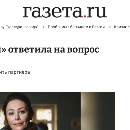
аву "Уралдронзавода"
Проблемы с бензином в России
Кризис с
» ответила на вопрос
дить партнера