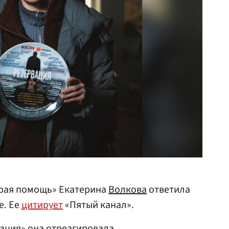
орая помощь» Екатерина
Волкова
ответила
е. Ее
цитирует
«Пятый канал».
ация» она отреагировала