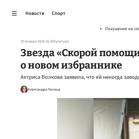
Новости
Спорт
Покушение на гл
29 января 2026 16:35
Культура
Звезда «Скорой помощи
о новом избраннике
Актриса Волкова заявила, что ей некогда заво
Александра Лисица