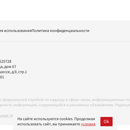
ия использования
Политика конфиденциальности
625728
а, дом 67
ссе, д.9, стр.1
-01
но федеральной службой по надзору в сфере связи, информационных т
товерность информации, содержащейся в рекламных объявлениях. Редак
ные технологии в соответствии с Правилами
На сайте используются cookies. Продолжая
Ok
использовать сайт, вы принимаете
условия