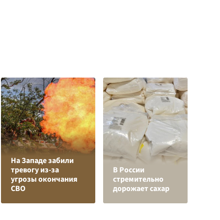
На Западе забили
Л
тревогу из-за
В России
з
угрозы окончания
стремительно
в
СВО
дорожает сахар
р