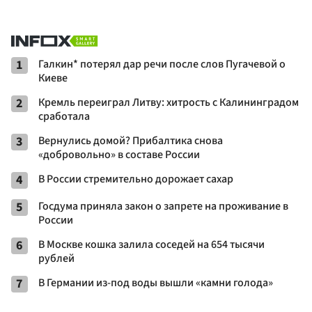
1
Галкин* потерял дар речи после слов Пугачевой о
Киеве
2
Кремль переиграл Литву: хитрость с Калининградом
сработала
3
Вернулись домой? Прибалтика снова
«добровольно» в составе России
4
В России стремительно дорожает сахар
5
Госдума приняла закон о запрете на проживание в
России
6
В Москве кошка залила соседей на 654 тысячи
рублей
7
В Германии из-под воды вышли «камни голода»