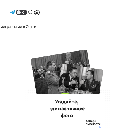
Авторизоваться
 мигрантами в Сеуте
Угадайте,
где настоящее
фото