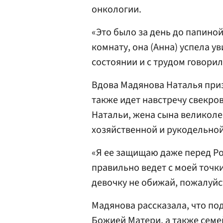
онкологии.
«Это было за день до папино
комнату, она (Анна) успела у
состоянии и с трудом говорил
Вдова Мадянова Наталья приз
также идет навстречу свекров
Натальи, жена сына великоле
хозяйственной и рукодельной
«Я ее защищаю даже перед Ром
правильно ведет с моей точки
девочку не обижай, пожалуйс
Мадянова рассказала, что п
Божией Матери, а также сем