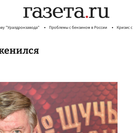
аву "Уралдронзавода"
Проблемы с бензином в России
Кризис с
женился