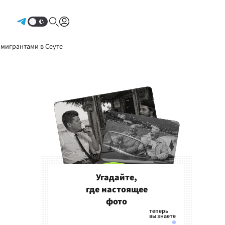
Авторизоваться
 мигрантами в Сеуте
Угадайте,
где настоящее
фото