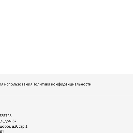
ия использования
Политика конфиденциальности
625728
а, дом 67
ссе, д.9, стр.1
-01