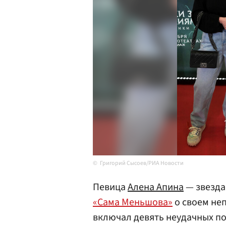
Григорий Сысоев/РИА Новости
Певица
Алена Апина
— звезда
«Сама Меньшова»
о своем неп
включал девять неудачных п