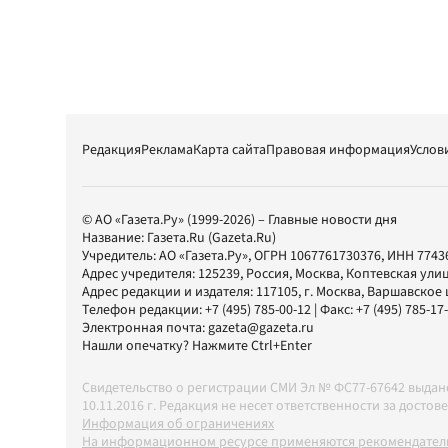
Редакция
Реклама
Карта сайта
Правовая информация
Услов
© АО «Газета.Ру» (1999-2026) – Главные новости дня
Название:
Газета.Ru
(Gazeta.Ru)
Учредитель:
АО «Газета.Ру»
, ОГРН 1067761730376, ИНН 7743
Адрес учредителя: 125239, Россия, Москва, Коптевская улиц
Адрес редакции и издателя:
117105
, г.
Москва
,
Варшавское шо
Телефон редакции:
+7 (495) 785-00-12
| Факс:
+7 (495) 785-17
Электронная почта:
gazeta@gazeta.ru
Нашли опечатку? Нажмите Ctrl+Enter
Свидетельство о регистрации СМИ Эл № ФС77-67642 выда
10.11.2016 г. Редакция не несет ответственности за дос
Информация об ограничениях
На информационном ресурсе применяются рекомендатель