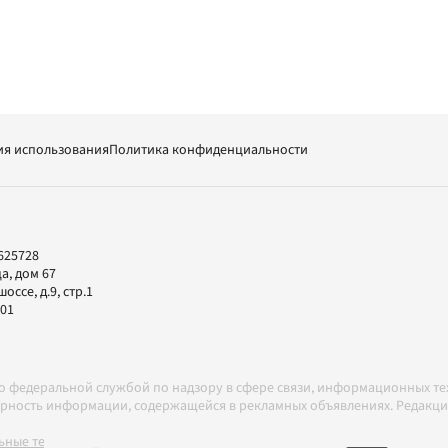
ия использования
Политика конфиденциальности
625728
а, дом 67
ссе, д.9, стр.1
-01
но федеральной службой по надзору в сфере связи, информационных т
товерность информации, содержащейся в рекламных объявлениях. Редак
ные технологии в соответствии с Правилами