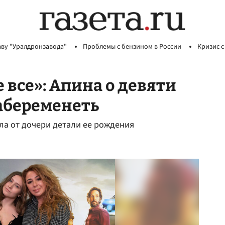
аву "Уралдронзавода"
Проблемы с бензином в России
Кризис с
 все»: Апина о девяти
абеременеть
ла от дочери детали ее рождения