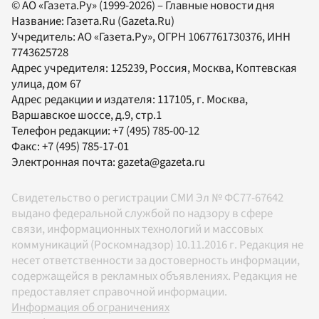
© АО «Газета.Ру» (1999-2026) – Главные новости дня
Название:
Газета.Ru
(Gazeta.Ru)
Учредитель:
АО «Газета.Ру»
, ОГРН 1067761730376, ИНН
7743625728
Адрес учредителя: 125239, Россия, Москва, Коптевская
улица, дом 67
Адрес редакции и издателя:
117105
, г.
Москва
,
Варшавское шоссе, д.9, стр.1
Телефон редакции:
+7 (495) 785-00-12
Факс:
+7 (495) 785-17-01
Электронная почта:
gazeta@gazeta.ru
Свидетельство о регистрации СМИ Эл № ФС77-67642
выдано федеральной службой по надзору в сфере
связи, информационных технологий и массовых
коммуникаций (Роскомнадзор) 10.11.2016 г. Редакция не
несет ответственности за достоверность информации,
содержащейся в рекламных объявлениях. Редакция не
предоставляет справочной информации.
Информация об ограничениях