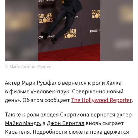
Mario Anzuoni/Reuters
Актер
Марк Руффало
вернется к роли Халка
в фильме «Человек-паук: Совершенно новый
день». Об этом сообщает
The Hollywood Reporter
.
Также к роли злодея Скорпиона вернется актер
Майкл Мэндо
, а
Джон Бернтал
вновь сыграет
Карателя. Подробности сюжета пока держатся