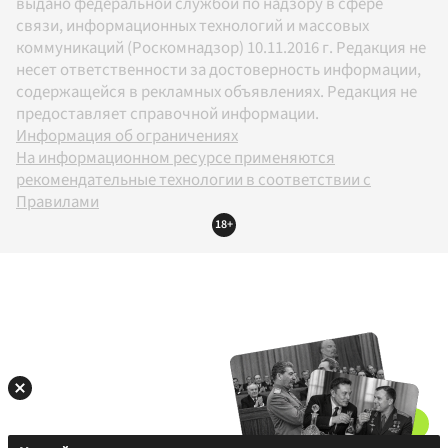
выдано федеральной службой по надзору в сфере
связи, информационных технологий и массовых
коммуникаций (Роскомнадзор) 10.11.2016 г. Редакция не
несет ответственности за достоверность информации,
содержащейся в рекламных объявлениях. Редакция не
предоставляет справочной информации.
Информация об ограничениях
На информационном ресурсе применяются
рекомендательные технологии в соответствии с
Правилами
18+