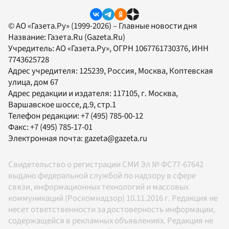
© АО «Газета.Ру» (1999-2026) – Главные новости дня
Название:
Газета.Ru
(Gazeta.Ru)
Учредитель:
АО «Газета.Ру»
, ОГРН 1067761730376, ИНН
7743625728
Адрес учредителя: 125239, Россия, Москва, Коптевская
улица, дом 67
Адрес редакции и издателя:
117105
, г.
Москва
,
Варшавское шоссе, д.9, стр.1
Телефон редакции:
+7 (495) 785-00-12
Факс:
+7 (495) 785-17-01
Электронная почта:
gazeta@gazeta.ru
Свидетельство о регистрации СМИ Эл № ФС77-67642
выдано федеральной службой по надзору в сфере
связи, информационных технологий и массовых
коммуникаций (Роскомнадзор) 10.11.2016 г. Редакция не
несет ответственности за достоверность информации,
содержащейся в рекламных объявлениях. Редакция не