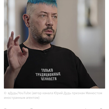
вДудь/YouTube (автор канала Юрий Дудь признан Минюстом
иностранным агентом)