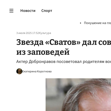
Новости
Спорт
Покушение на гл
3 июля 2025 17:52
Культура
Звезда «Сватов» дал со
из заповедей
Актер Добронравов посоветовал родителям вос
Екатерина Короткова