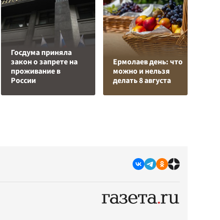
Госдума приняла
О
закон о запрете на
Ермолаев день: что
о
проживание в
можно и нельзя
п
России
делать 8 августа
О