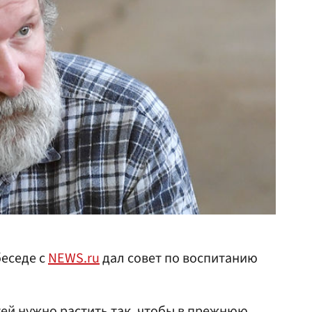
беседе с
NEWS.ru
дал совет по воспитанию
тей нужно растить так, чтобы в прежнюю