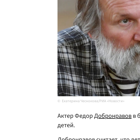
Екатерина Чеснокова/РИА «Новости»
Актер Федор
Добронравов
в 
детей.
Добронравов считает, что де