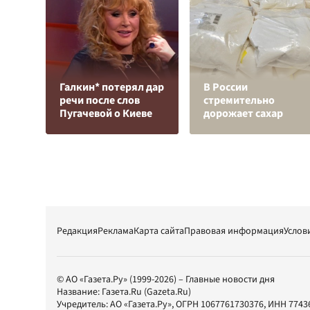
Галкин* потерял дар
В России
речи после слов
стремительно
Пугачевой о Киеве
дорожает сахар
Редакция
Реклама
Карта сайта
Правовая информация
Услов
© АО «Газета.Ру» (1999-2026) – Главные новости дня
Название:
Газета.Ru
(Gazeta.Ru)
Учредитель:
АО «Газета.Ру»
, ОГРН 1067761730376, ИНН 7743