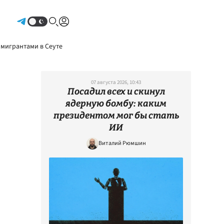
Авторизоваться
 мигрантами в Сеуте
07 августа 2026, 10:43
Посадил всех и скинул
ядерную бомбу: каким
президентом мог бы стать
ИИ
Виталий Рюмшин