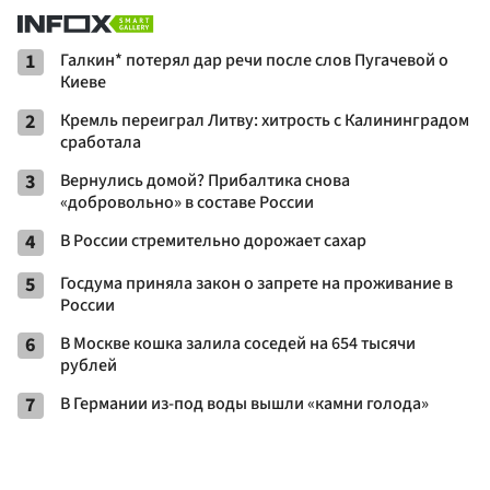
1
Галкин* потерял дар речи после слов Пугачевой о
Киеве
2
Кремль переиграл Литву: хитрость с Калининградом
сработала
3
Вернулись домой? Прибалтика снова
«добровольно» в составе России
4
В России стремительно дорожает сахар
5
Госдума приняла закон о запрете на проживание в
России
6
В Москве кошка залила соседей на 654 тысячи
рублей
7
В Германии из-под воды вышли «камни голода»