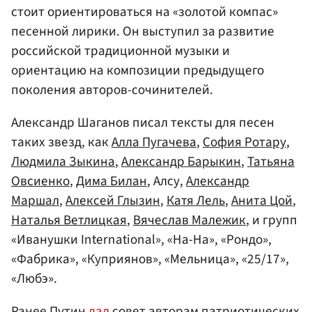
стоит ориентироваться на «золотой компас»
песенной лирики. Он выступил за развитие
российской традиционной музыки и
ориентацию на композиции предыдущего
поколения авторов-сочинителей.
Александр Шаганов писал тексты для песен
таких звезд, как
Алла Пугачева
,
София Ротару
,
Людмила Зыкина
,
Александр Барыкин
,
Татьяна
Овсиенко
,
Дима Билан
, Алсу,
Александр
Маршал
,
Алексей Глызин
,
Катя Лель
,
Анита Цой
,
Наталья Ветлицкая
,
Вячеслав Малежик
, и групп
«Иванушки International», «На-На», «Рондо»,
«Фабрика», «Куприянов», «Мельница», «25/17»,
«Любэ».
Ранее Путин
дал
совет авторам патриотических