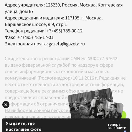
Адрес учредителя: 125239, Россия, Москва, Коптевская
улица, дом 67
Адрес редакции и издателя:
117105
, г.
Москва
,
Варшавское шоссе, д.9, стр.1
Телефон редакции:
+7 (495) 785-00-12
Факс:
+7 (495) 785-17-01
Электронная почта:
gazeta@gazeta.ru
Свидетельство о регистрации СМИ Эл № ФС77-67642
выдано федеральной службой по надзору в сфере
связи, информационных технологий и массовых
коммуникаций (Роскомнадзор) 10.11.2016 г. Редакция не
несет ответственности за достоверность информации,
содержащейся в рекламных объявлениях. Редакция не
предоставляет справочной информации.
Информация об ограничениях
На информационном ресурсе применяются
рекомендательные технологии в соответствии с
Правилами
Угадайте, где
настоящее фото
18+