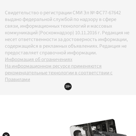
Свидетельство о регистрации СМИ Эл № ФС77-67642
выдано федеральной службой по надзору в сфере
связи, информационных технологий и массовых
коммуникаций (Роскомнадзор) 10.11.2016 г. Редакция не
несет ответственности за достоверность информации,
содержащейся в рекламных объявлениях. Редакция не
предоставляет справочной информации.
Информация об ограничениях
На информационном ресурсе применяются
рекомендательные технологии в соответствии с
Правилами
18+