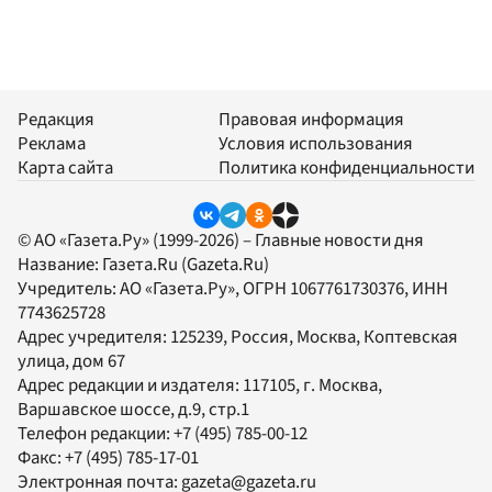
Редакция
Правовая информация
Реклама
Условия использования
Карта сайта
Политика конфиденциальности
© АО «Газета.Ру» (1999-2026) – Главные новости дня
Название:
Газета.Ru
(Gazeta.Ru)
Учредитель:
АО «Газета.Ру»
, ОГРН 1067761730376, ИНН
7743625728
Адрес учредителя: 125239, Россия, Москва, Коптевская
улица, дом 67
Адрес редакции и издателя:
117105
, г.
Москва
,
Варшавское шоссе, д.9, стр.1
Телефон редакции:
+7 (495) 785-00-12
Факс:
+7 (495) 785-17-01
Электронная почта:
gazeta@gazeta.ru