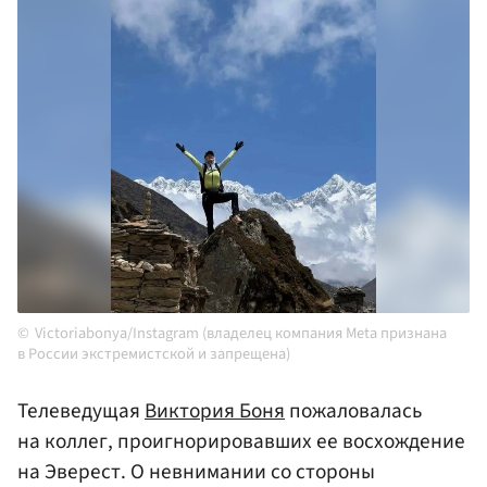
Victoriabonya/Instagram (владелец компания Meta признана
в России экстремистской и запрещена)
Телеведущая
Виктория Боня
пожаловалась
на коллег, проигнорировавших ее восхождение
на Эверест. О невнимании со стороны