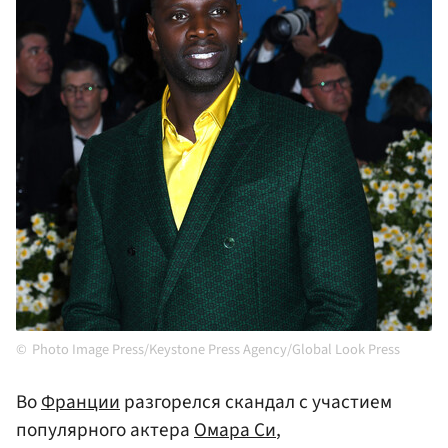
Photo Image Press/Keystone Press Agency/Global Look Press
Во
Франции
разгорелся скандал с участием
популярного актера
Омара Си
,