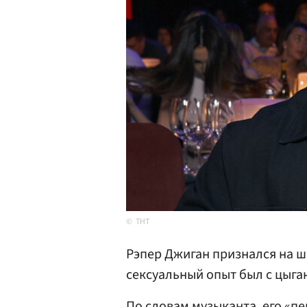
ТНТ
Рэпер Джиган признался на ш
сексуальный опыт был с цыга
По словам музыканта, его «п