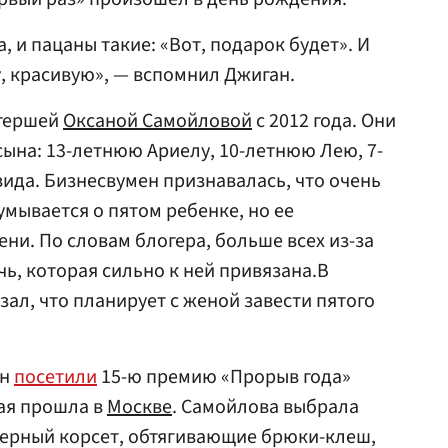
, и пацаны такие: «Вот, подарок будет». И
, красивую», — вспомнил Джиган.
огершей
Оксаной Самойловой
с 2012 года. Они
сына: 13-летнюю Ариелу, 10-летнюю Лею, 7-
ида. Бизнесвумен признавалась, что очень
умывается о пятом ребенке, но ее
ни. По словам блогера, больше всех из-за
ь, которая сильно к ней привязана.В
зал, что планирует с женой завести пятого
ан
посетили
15-ю премию «Прорыв года»
рая прошла в
Москве
. Самойлова выбрала
черный корсет, обтягивающие брюки-клеш,