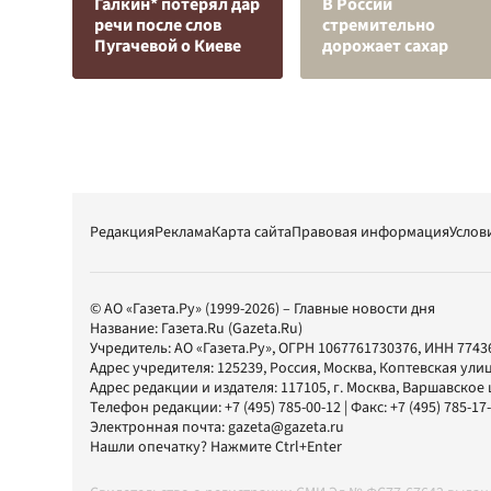
Галкин* потерял дар
В России
речи после слов
стремительно
Пугачевой о Киеве
дорожает сахар
Редакция
Реклама
Карта сайта
Правовая информация
Услов
© АО «Газета.Ру» (1999-2026) – Главные новости дня
Название:
Газета.Ru
(Gazeta.Ru)
Учредитель:
АО «Газета.Ру»
, ОГРН 1067761730376, ИНН 7743
Адрес учредителя: 125239, Россия, Москва, Коптевская улиц
Адрес редакции и издателя:
117105
, г.
Москва
,
Варшавское шо
Телефон редакции:
+7 (495) 785-00-12
| Факс:
+7 (495) 785-17
Электронная почта:
gazeta@gazeta.ru
Нашли опечатку? Нажмите Ctrl+Enter