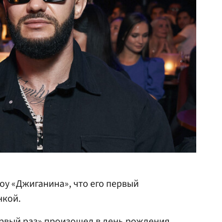
оу «Джиганина», что его первый
нкой.
ервый раз» произошел в день рождения.