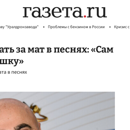
аву "Уралдронзавода"
Проблемы с бензином в России
Кризис с
ь за мат в песнях: «Сам
ушку»
та в песнях