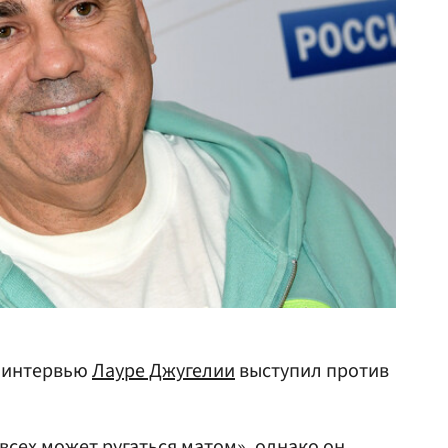
 интервью
Лауре Джугелии
выступил против
всех может ругаться матом», однако он