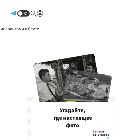
Авторизоваться
 мигрантами в Сеуте
Угадайте,
где настоящее
фото