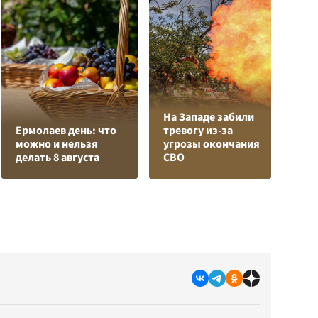
На Западе забили
К
Ермолаев день: что
тревогу из-за
Л
можно и нельзя
угрозы окончания
К
делать 8 августа
СВО
с