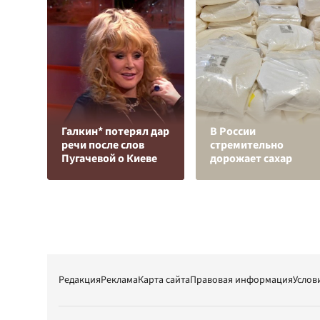
Галкин* потерял дар
В России
речи после слов
стремительно
Пугачевой о Киеве
дорожает сахар
Редакция
Реклама
Карта сайта
Правовая информация
Услов