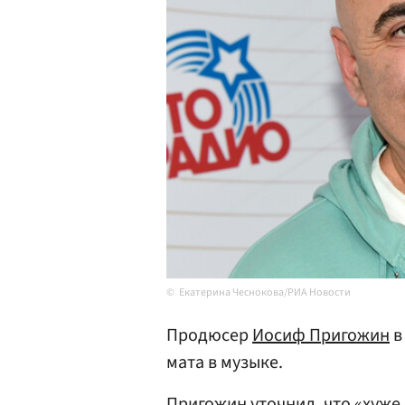
Екатерина Чеснокова/РИА Новости
Продюсер
Иосиф Пригожин
в
мата в музыке.
Пригожин уточнил, что «хуже 