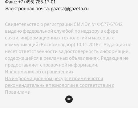
Факс:
+7 (495) 785-17-01
Электронная почта:
gazeta@gazeta.ru
Свидетельство о регистрации СМИ Эл № ФС77-67642
выдано федеральной службой по надзору в сфере
связи, информационных технологий и массовых
коммуникаций (Роскомнадзор) 10.11.2016 г. Редакция не
несет ответственности за достоверность информации,
содержащейся в рекламных объявлениях. Редакция не
предоставляет справочной информации.
Информация об ограничениях
На информационном ресурсе применяются
рекомендательные технологии в соответствии с
Правилами
18+