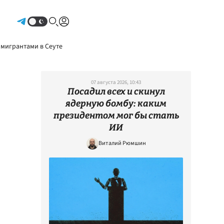
Авторизоваться
 мигрантами в Сеуте
07 августа 2026, 10:43
Посадил всех и скинул
ядерную бомбу: каким
президентом мог бы стать
ИИ
Виталий Рюмшин