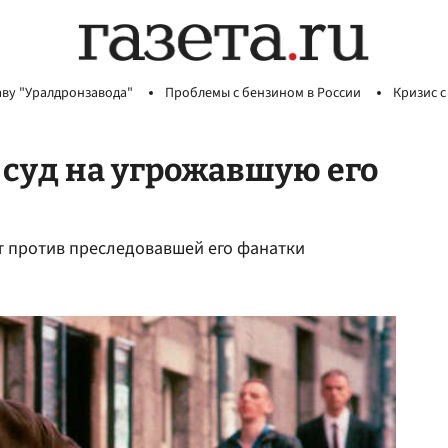
аву "Уралдронзавода"
Проблемы с бензином в России
Кризис с
 суд на угрожавшую его
т против преследовавшей его фанатки