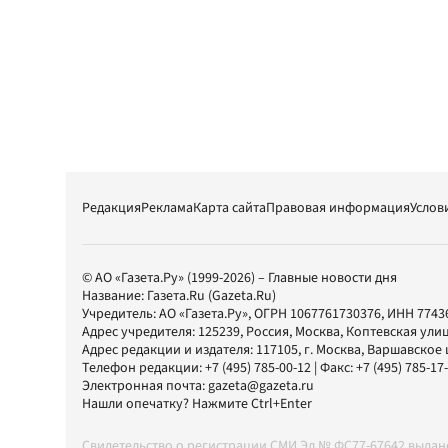
Редакция
Реклама
Карта сайта
Правовая информация
Услов
© АО «Газета.Ру» (1999-2026) – Главные новости дня
Название:
Газета.Ru
(Gazeta.Ru)
Учредитель:
АО «Газета.Ру»
, ОГРН 1067761730376, ИНН 7743
Адрес учредителя: 125239, Россия, Москва, Коптевская улиц
Адрес редакции и издателя:
117105
, г.
Москва
,
Варшавское шо
Телефон редакции:
+7 (495) 785-00-12
| Факс:
+7 (495) 785-17
Электронная почта:
gazeta@gazeta.ru
Нашли опечатку? Нажмите Ctrl+Enter
Свидетельство о регистрации СМИ Эл № ФС77-67642 выда