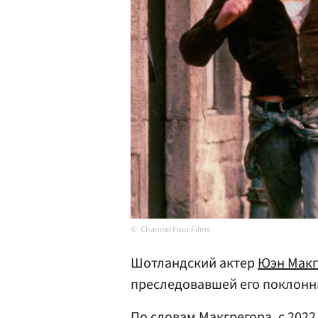
Channel Four Films
Шотландский актер
Юэн Макг
преследовавшей его поклонн
По словам Макгрегора, с 2022