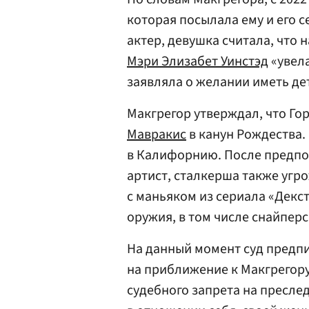
которая посылала ему и его 
актер, девушка считала, что 
Мэри Элизабет Уинстэд
«увела
заявляла о желании иметь дет
Макгрегор утверждал, что Го
Мавракис
в канун Рождества.
в Калифорнию. После предпо
артист, сталкерша также угро
с маньяком из сериала «Декс
оружия, в том числе снайперс
На данный момент суд предп
на приближение к Макгрегору
судебного запрета на пресле