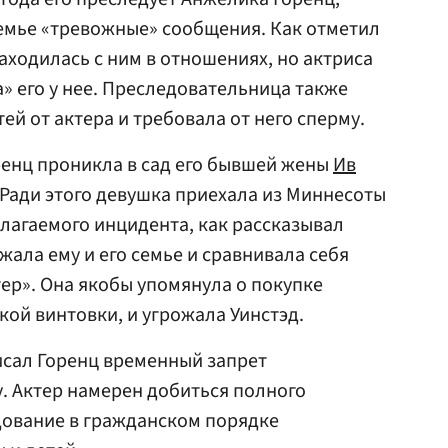
семье «тревожные» сообщения. Как отметил
находилась с ним в отношениях, но актриса
» его у нее. Преследовательница также
ей от актера и требовала от него сперму.
ренц проникла в сад его бывшей жены
Ив
 Ради этого девушка приехала из Миннесоты
лагаемого инцидента, как рассказывал
жала ему и его семье и сравнивала себя
тер». Она якобы упомянула о покупке
кой винтовки, и угрожала Уинстэд.
исал Горенц временный запрет
. Актер намерен добиться полного
дование в гражданском порядке