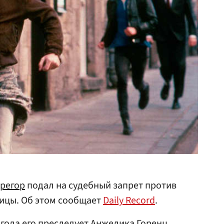
регор
подал на судебный запрет против
ицы. Об этом сообщает
Daily Record
.
 года его преследует Анжелика Горенц,