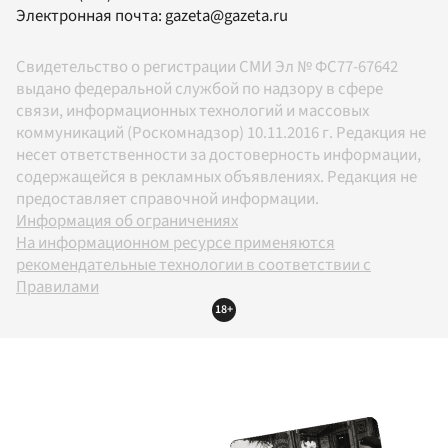
Электронная почта:
gazeta@gazeta.ru
Свидетельство о регистрации СМИ Эл № ФС77-67642
выдано федеральной службой по надзору в сфере
связи, информационных технологий и массовых
коммуникаций (Роскомнадзор) 10.11.2016 г. Редакция не
несет ответственности за достоверность информации,
содержащейся в рекламных объявлениях. Редакция не
предоставляет справочной информации.
Информация об ограничениях
На информационном ресурсе применяются
рекомендательные технологии в соответствии с
Правилами
18+