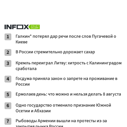
1
Галкин* потерял дар речи после слов Пугачевой о
Киеве
2
В России стремительно дорожает сахар
3
Кремль переиграл Литву: хитрость с Калининградом
сработала
4
Госдума приняла закон о запрете на проживание в
России
5
Ермолаев день: что можно и нельзя делать 8 августа
6
Одно государство отменило признание Южной
Осетии и Абхазии
7
Рыбоводы Армении вышли на протесты из-за
закрытия рынка России