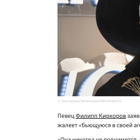
Екатерина Чеснокова/РИА Новости
Певец
Филипп Киркоров
заяв
жалеет «бьющуюся в своей аг
«Она никогда не поднимется, 