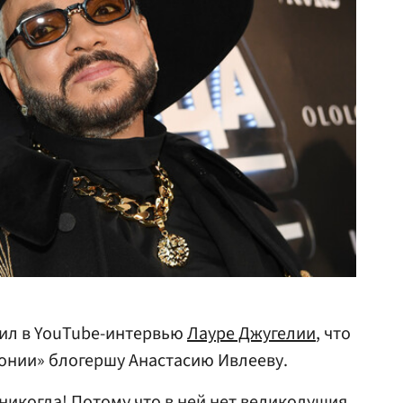
ил в YouTube-интервью
Лауре Джугелии
, что
онии» блогершу Анастасию Ивлееву.
никогда! Потому что в ней нет великодушия,