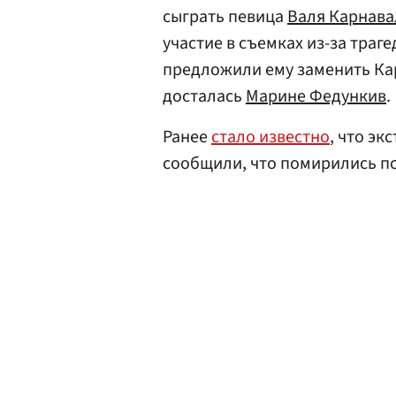
сыграть певица
Валя Карнава
участие в съемках из-за траг
предложили ему заменить Кар
досталась
Марине Федункив
.
Ранее
стало известно
, что э
сообщили, что помирились п