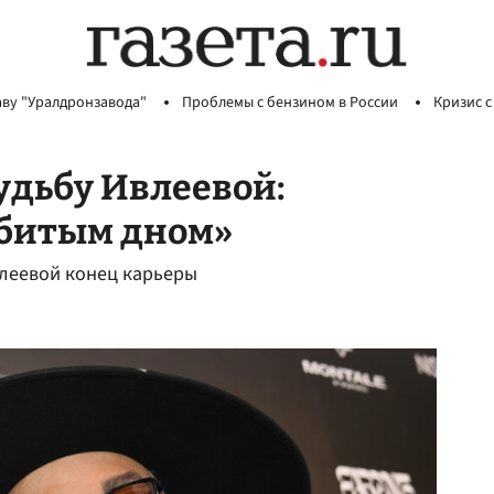
аву "Уралдронзавода"
Проблемы с бензином в России
Кризис с
удьбу Ивлеевой:
обитым дном»
леевой конец карьеры