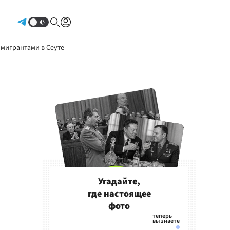
Авторизоваться
 мигрантами в Сеуте
Угадайте,
где настоящее
фото