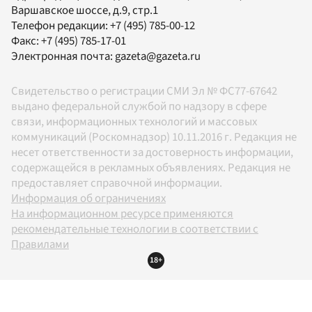
Варшавское шоссе, д.9, стр.1
Телефон редакции:
+7 (495) 785-00-12
Факс:
+7 (495) 785-17-01
Электронная почта:
gazeta@gazeta.ru
Свидетельство о регистрации СМИ Эл № ФС77-67642
выдано федеральной службой по надзору в сфере
связи, информационных технологий и массовых
коммуникаций (Роскомнадзор) 10.11.2016 г. Редакция не
несет ответственности за достоверность информации,
содержащейся в рекламных объявлениях. Редакция не
предоставляет справочной информации.
Информация об ограничениях
На информационном ресурсе применяются
рекомендательные технологии в соответствии с
Правилами
18+