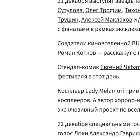
21 декабря выступят звезды
Сутулова
,
Олег Трофим
,
Тихо
Трушин
,
Алексей Маклаков
и
с фанатами в рамках эксклюз
Создатели киновселенной BU
Роман Котков — расскажут о 
Стендап-комик
Евгений Чеба
фестиваля в этот день.
Косплеер Lady Melamori прим
косплееров. А автор хоррор-
эксклюзивный проект по всел
22 декабря специальными го
голос Локи
Александр Гаврил