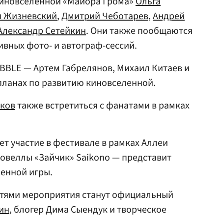
 киновселенной «Майора Грома»
Ольга
н Жизневский
,
Дмитрий Чеботарев
,
Андрей
Александр Сетейкин
. Они также пообщаются
ивных фото- и автограф-сессий.
BBLE — Артем Габрелянов, Михаил Китаев и
планах по развитию киновселенной.
тков
также встретиться с фанатами в рамках
ет участие в фестивале в рамках Аллеи
новеллы «Зайчик» Saikono — представит
енной игры.
стями мероприятия станут официальный
ин
, блогер Дима Сыендук и творческое