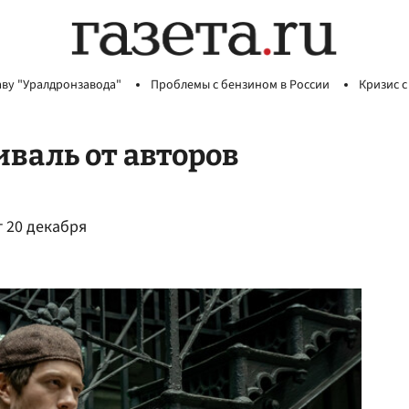
аву "Уралдронзавода"
Проблемы с бензином в России
Кризис с
иваль от авторов
т 20 декабря