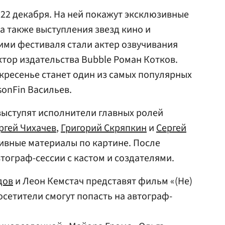
 22 декабря. На ней покажут эксклюзивные
а также выступления звезд кино и
ими фестиваля стали актер озвучивания
ктор издательства Bubble Роман Котков.
кресенье станет один из самых популярных
sonFin Васильев.
 выступят исполнители главных ролей
ргей Чихачев
,
Григорий Скряпкин
и
Сергей
зивные материалы по картине. После
тограф-сессии с кастом и создателями.
дов
и Леон Кемстач представят фильм «(Не)
осетители смогут попасть на автограф-