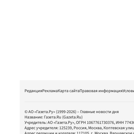
Редакция
Реклама
Карта сайта
Правовая информация
Услов
© АО «Газета.Ру» (1999-2026) – Главные новости дня
Название:
Газета.Ru
(Gazeta.Ru)
Учредитель:
АО «Газета.Ру»
, ОГРН 1067761730376, ИНН 7743
Адрес учредителя: 125239, Россия, Москва, Коптевская улиц
Адрес редакции и издателя:
117105
, г.
Москва
,
Варшавское шо