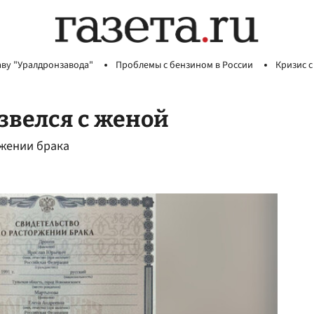
аву "Уралдронзавода"
Проблемы с бензином в России
Кризис с
звелся с женой
ржении брака