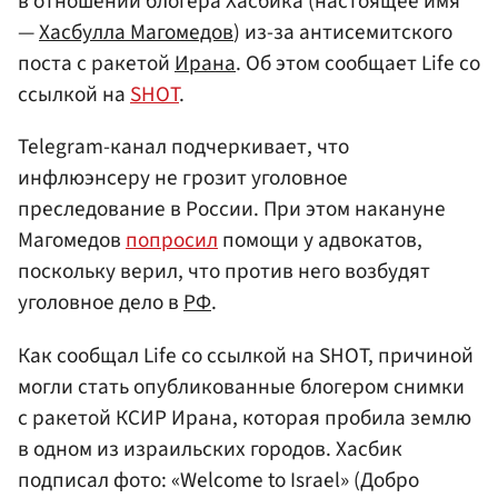
в отношении блогера Хасбика (настоящее имя
—
Хасбулла Магомедов
) из-за антисемитского
поста с ракетой
Ирана
. Об этом сообщает Life со
ссылкой на
SHOT
.
Telegram-канал подчеркивает, что
инфлюэнсеру не грозит уголовное
преследование в России. При этом накануне
Магомедов
попросил
помощи у адвокатов,
поскольку верил, что против него возбудят
уголовное дело в
РФ
.
Как сообщал Life со ссылкой на SHOT, причиной
могли стать опубликованные блогером снимки
с ракетой КСИР Ирана, которая пробила землю
в одном из израильских городов. Хасбик
подписал фото: «Welcome to Israel» (Добро