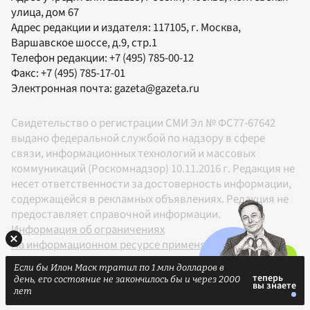
улица, дом 67
Адрес редакции и издателя:
117105
, г.
Москва
,
Варшавское шоссе, д.9, стр.1
Телефон редакции:
+7 (495) 785-00-12
Факс:
+7 (495) 785-17-01
Электронная почта:
gazeta@gazeta.ru
Свидетельство о регистрации СМИ Эл № ФС77-67642
выдано федеральной службой по надзору в сфере
связи, информационных технологий и массовых
коммуникаций (Роскомнадзор) 10.11.2016 г. Редакция не
несет ответственности за достоверность информации,
содержащейся в рекламных объявлениях. Редакция не
предоставляет справочной информации.
Информация об ограничениях
На информационном ресурсе применяются
рекомендательные технологии в соответствии с
Если бы Илон Маск тратил по 1 млн долларов в
Правилами
день, его состояние не закончилось бы и через 2000
18+
лет