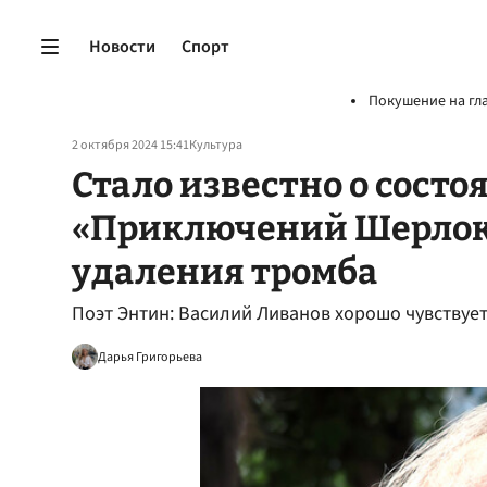
Новости
Спорт
Покушение на гл
2 октября 2024 15:41
Культура
Стало известно о состо
«Приключений Шерлока
удаления тромба
Поэт Энтин: Василий Ливанов хорошо чувствует
Дарья Григорьева