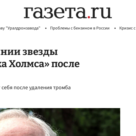
аву "Уралдронзавода"
Проблемы с бензином в России
Кризис с
янии звезды
 Холмса» после
 себя после удаления тромба