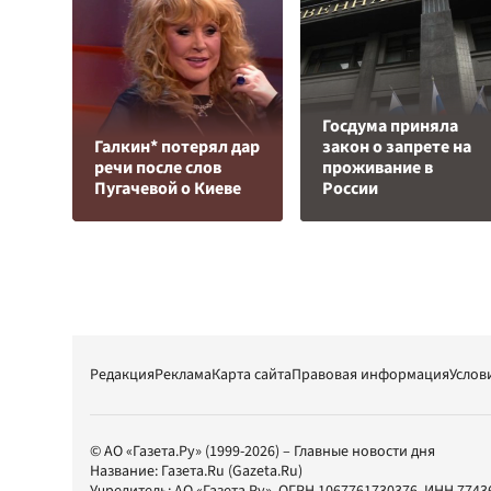
Госдума приняла
Галкин* потерял дар
закон о запрете на
речи после слов
проживание в
Пугачевой о Киеве
России
Редакция
Реклама
Карта сайта
Правовая информация
Услов
© АО «Газета.Ру» (1999-2026) – Главные новости дня
Название:
Газета.Ru
(Gazeta.Ru)