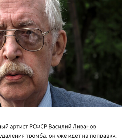
ный артист РСФСР
Василий Ливанов
удаления тромба, он уже идет на поправку.