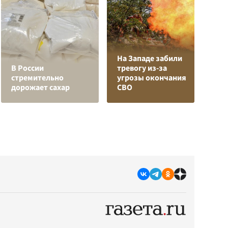
На Западе забили
Л
В России
тревогу из-за
з
стремительно
угрозы окончания
в
дорожает сахар
СВО
р