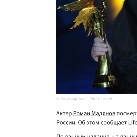
Владимир Вяткин/РИА Новости
Актер
Роман Мадянов
посмерт
России. Об этом сообщает Lif
По данным издания, на данн