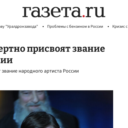
аву "Уралдронзавода"
Проблемы с бензином в России
Кризис с
ертно присвоят звание
сии
 звание народного артиста России