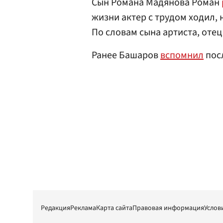
Сын Романа Мадянова Роман
жизни актер с трудом ходил,
По словам сына артиста, отец
Ранее Башаров
вспомнил
пос
Редакция
Реклама
Карта сайта
Правовая информация
Услов