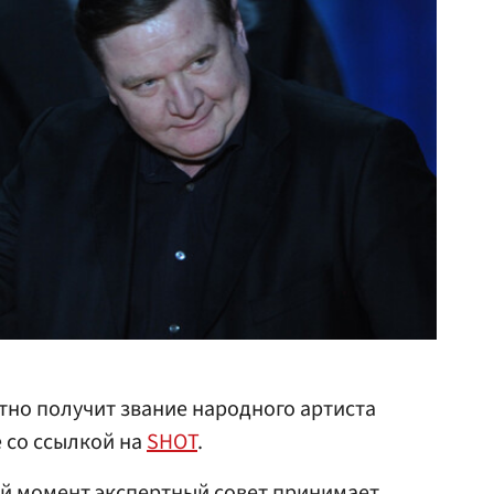
но получит звание народного артиста
e со ссылкой на
SHOT
.
ый момент экспертный совет принимает