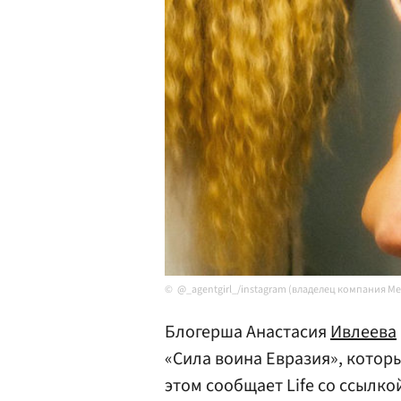
@_agentgirl_/instagram (владелец компания M
Блогерша Анастасия
Ивлеева
«Сила воина Евразия», которы
этом сообщает Life со ссылко