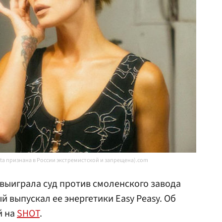
eta признана в России экстремистской и запрещена).com
выиграла суд против смоленского завода
й выпускал ее энергетики Easy Peasy. Об
й на
SHOT
.