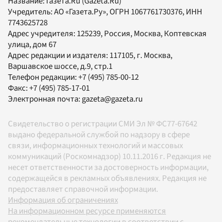
Название:
Газета.Ru
(Gazeta.Ru)
Учредитель:
АО «Газета.Ру»
, ОГРН 1067761730376, ИНН
7743625728
Адрес учредителя: 125239, Россия, Москва, Коптевская
улица, дом 67
Адрес редакции и издателя:
117105
, г.
Москва
,
Варшавское шоссе, д.9, стр.1
Телефон редакции:
+7 (495) 785-00-12
Факс:
+7 (495) 785-17-01
Электронная почта:
gazeta@gazeta.ru
Свидетельство о регистрации СМИ Эл № ФС77-67642
выдано федеральной службой по надзору в сфере
связи, информационных технологий и массовых
коммуникаций (Роскомнадзор) 10.11.2016 г. Редакция не
несет ответственности за достоверность информации,
содержащейся в рекламных объявлениях. Редакция не
предоставляет справочной информации.
Информация об ограничениях
На информационном ресурсе применяются