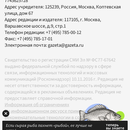
7743625728
Адрес учредителя: 125239, Россия, Москва, Коптевская
улица, дом 67
Адрес редакции и издателя:
117105
, г.
Москва
,
Варшавское шоссе, д.9, стр.1
Телефон редакции:
+7 (495) 785-00-12
Факс:
+7 (495) 785-17-01
Электронная почта:
gazeta@gazeta.ru
Свидетельство о регистрации СМИ Эл № ФС77-67642
выдано федеральной службой по надзору в сфере
связи, информационных технологий и массовых
коммуникаций (Роскомнадзор) 10.11.2016 г. Редакция не
несет ответственности за достоверность информации,
содержащейся в рекламных объявлениях. Редакция не
предоставляет справочной информации.
Информация об ограничениях
На информационном ресурсе применяются
рекомендательные технологии в соответствии с
Правилами
Если сырая рыба пахнет «рыбой», ее лучше не