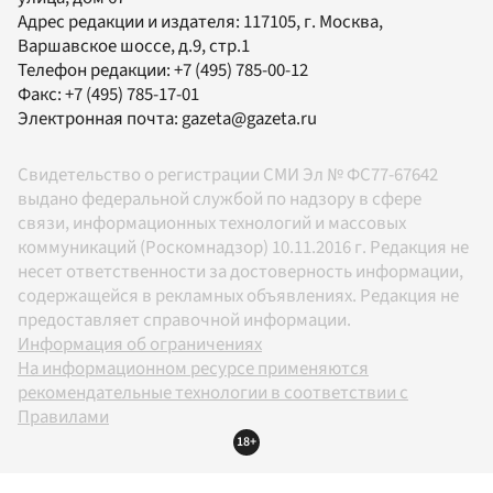
Адрес редакции и издателя:
117105
, г.
Москва
,
Варшавское шоссе, д.9, стр.1
Телефон редакции:
+7 (495) 785-00-12
Факс:
+7 (495) 785-17-01
Электронная почта:
gazeta@gazeta.ru
Свидетельство о регистрации СМИ Эл № ФС77-67642
выдано федеральной службой по надзору в сфере
связи, информационных технологий и массовых
коммуникаций (Роскомнадзор) 10.11.2016 г. Редакция не
несет ответственности за достоверность информации,
содержащейся в рекламных объявлениях. Редакция не
предоставляет справочной информации.
Информация об ограничениях
На информационном ресурсе применяются
рекомендательные технологии в соответствии с
Правилами
18+