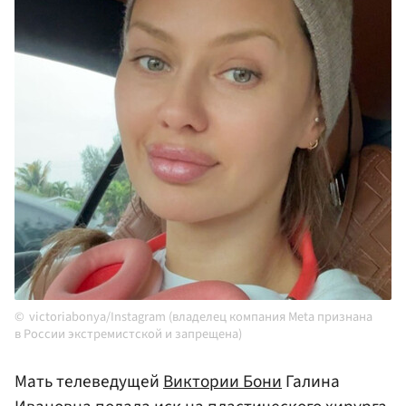
victoriabonya/Instagram (владелец компания Meta признана
в России экстремистской и запрещена)
Мать телеведущей
Виктории Бони
Галина