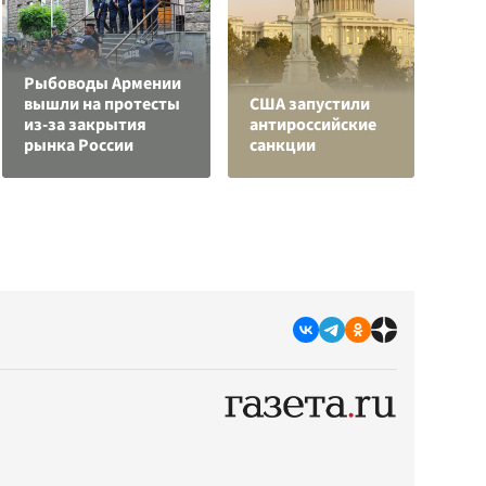
Рыбоводы Армении
вышли на протесты
США запустили
В
из-за закрытия
антироссийские
с
рынка России
санкции
д