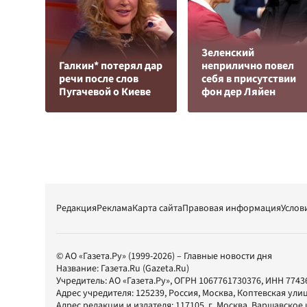
Зеленский
Галкин* потерял дар
неприлично повел
речи после слов
cебя в присутствии
Пугачевой о Киеве
фон дер Ляйен
Редакция
Реклама
Карта сайта
Правовая информация
Услов
© АО «Газета.Ру» (1999-2026) – Главные новости дня
Название:
Газета.Ru
(Gazeta.Ru)
Учредитель:
АО «Газета.Ру»
, ОГРН 1067761730376, ИНН 7743
Адрес учредителя: 125239, Россия, Москва, Коптевская улиц
Адрес редакции и издателя:
117105
, г.
Москва
,
Варшавское шо