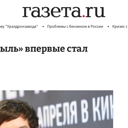
аву "Уралдронзавода"
Проблемы с бензином в России
Кризис с
ыль» впервые стал