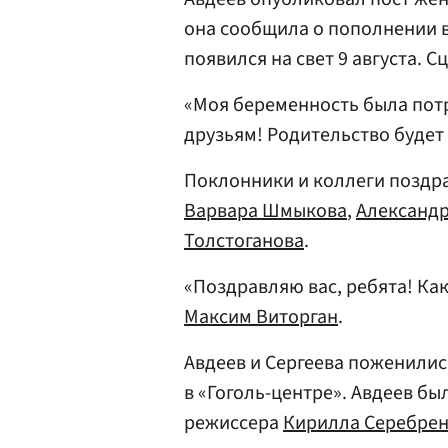
она сообщила о пополнении в
появился на свет 9 августа. 
«Моя беременность была пот
друзьям! Родительство будет
Поклонники и коллеги поздр
Варвара Шмыкова
,
Александр
Толстоганова
.
«Поздравляю вас, ребята! Ка
Максим Виторган
.
Авдеев и Сергеева поженились
в «Гоголь-центре». Авдеев б
режиссера
Кирилла Серебре