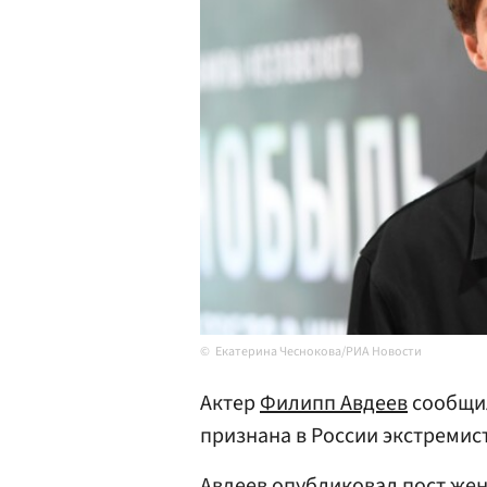
Екатерина Чеснокова/РИА Новости
Актер
Филипп Авдеев
сообщил
признана в России экстремист
Авдеев опубликовал пост же