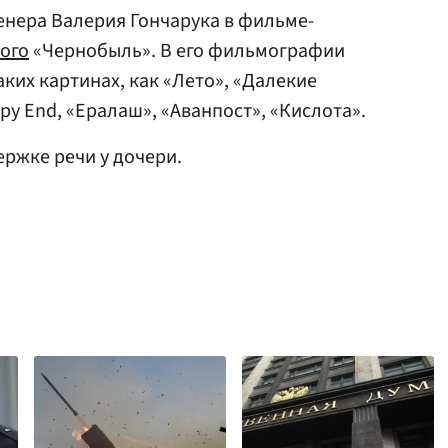
енера Валерия Гончарука в фильме-
ого
«Чернобыль». В его фильмографии
аких картинах, как «Лето», «Далекие
py End, «Ералаш», «Аванпост», «Кислота».
ржке речи у дочери.