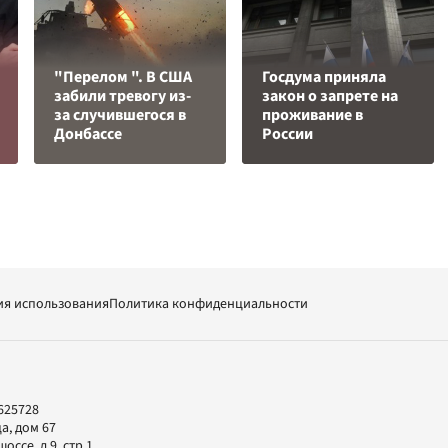
"Перелом ". В США
Госдума приняла
забили тревогу из-
закон о запрете на
за случившегося в
проживание в
Донбассе
России
ия использования
Политика конфиденциальности
625728
а, дом 67
ссе, д.9, стр.1