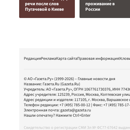
речи после слов
проживание в
Пугачевой о Киеве
России
Редакция
Реклама
Карта сайта
Правовая информация
Услов
© АО «Газета.Ру» (1999-2026) – Главные новости дня
Название:
Газета.Ru
(Gazeta.Ru)
Учредитель:
АО «Газета.Ру»
, ОГРН 1067761730376, ИНН 7743
Адрес учредителя: 125239, Россия, Москва, Коптевская улиц
Адрес редакции и издателя:
117105
, г.
Москва
,
Варшавское шо
Телефон редакции:
+7 (495) 785-00-12
| Факс:
+7 (495) 785-17
Электронная почта:
gazeta@gazeta.ru
Нашли опечатку? Нажмите Ctrl+Enter
Свидетельство о регистрации СМИ Эл № ФС77-67642 выда