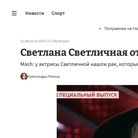
Новости
Спорт
Покушение на гл
12 августа 2024 12:11
Культура
Светлана Светличная о
Mash: у актрисы Светличной нашли рак, которы
Александра Лисица