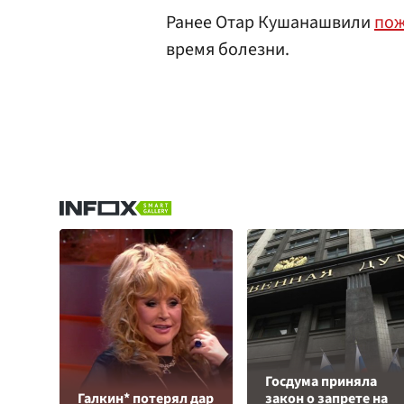
Ранее Отар Кушанашвили
пож
время болезни.
Госдума приняла
Галкин* потерял дар
закон о запрете на