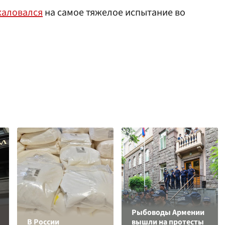
аловался
на самое тяжелое испытание во
Рыбоводы Армении
В России
вышли на протесты