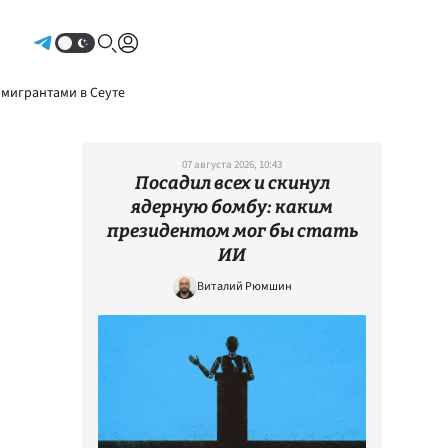
Авторизоваться
 мигрантами в Сеуте
07 августа 2026, 10:43
Посадил всех и скинул
ядерную бомбу: каким
президентом мог бы стать
ИИ
Виталий Рюмшин