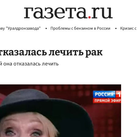
аву "Уралдронзавода"
Проблемы с бензином в России
Кризис с
тказалась лечить рак
й она отказалась лечить