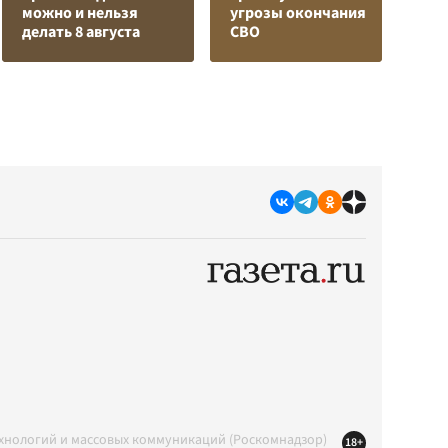
можно и нельзя
угрозы окончания
з
делать 8 августа
СВО
с
ехнологий и массовых коммуникаций (Роскомнадзор)
18+