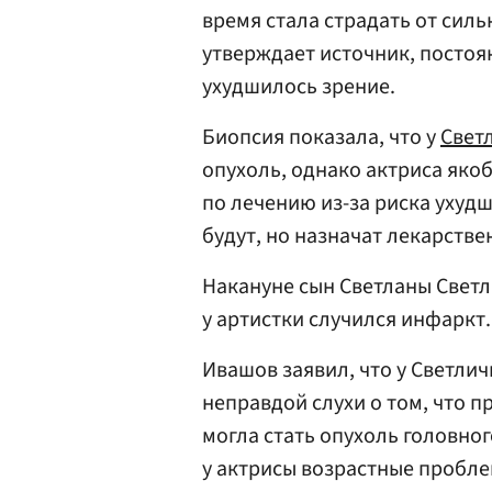
время стала страдать от сильн
утверждает источник, постоян
ухудшилось зрение.
Биопсия показала, что у
Свет
опухоль, однако актриса як
по лечению из-за риска ухуд
будут, но назначат лекарств
Накануне сын Светланы Свет
у артистки случился инфаркт.
Ивашов заявил, что у Светли
неправдой слухи о том, что 
могла стать опухоль головног
у актрисы возрастные пробле