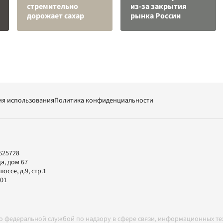
стремительно
из-за закрытия
дорожает сахар
рынка России
ия использования
Политика конфиденциальности
625728
а, дом 67
ссе, д.9, стр.1
-01
но федеральной службой по надзору в сфере связи, информационных т