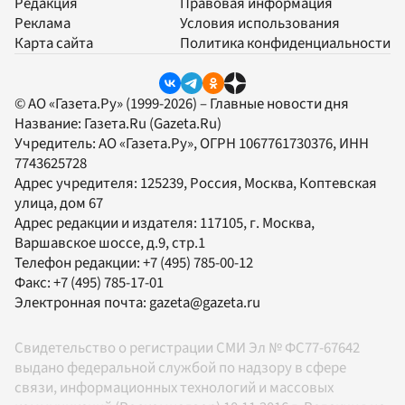
Редакция
Правовая информация
Реклама
Условия использования
Карта сайта
Политика конфиденциальности
© АО «Газета.Ру» (1999-2026) – Главные новости дня
Название:
Газета.Ru
(Gazeta.Ru)
Учредитель:
АО «Газета.Ру»
, ОГРН 1067761730376, ИНН
7743625728
Адрес учредителя: 125239, Россия, Москва, Коптевская
улица, дом 67
Адрес редакции и издателя:
117105
, г.
Москва
,
Варшавское шоссе, д.9, стр.1
Телефон редакции:
+7 (495) 785-00-12
Факс:
+7 (495) 785-17-01
Электронная почта:
gazeta@gazeta.ru
Свидетельство о регистрации СМИ Эл № ФС77-67642
выдано федеральной службой по надзору в сфере
связи, информационных технологий и массовых