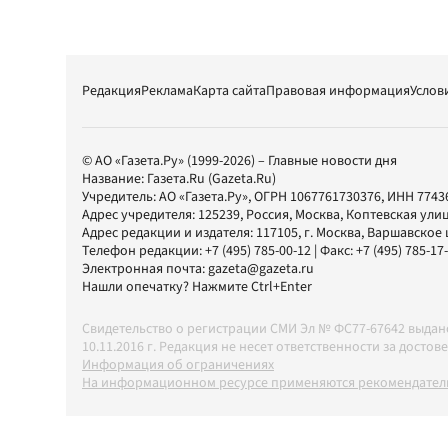
Редакция
Реклама
Карта сайта
Правовая информация
Услов
© АО «Газета.Ру» (1999-2026) – Главные новости дня
Название:
Газета.Ru
(Gazeta.Ru)
Учредитель:
АО «Газета.Ру»
, ОГРН 1067761730376, ИНН 7743
Адрес учредителя: 125239, Россия, Москва, Коптевская улиц
Адрес редакции и издателя:
117105
, г.
Москва
,
Варшавское шо
Телефон редакции:
+7 (495) 785-00-12
| Факс:
+7 (495) 785-17
Электронная почта:
gazeta@gazeta.ru
Нашли опечатку? Нажмите Ctrl+Enter
Свидетельство о регистрации СМИ Эл № ФС77-67642 выда
10.11.2016 г. Редакция не несет ответственности за дос
Информация об ограничениях
На информационном ресурсе применяются рекомендатель