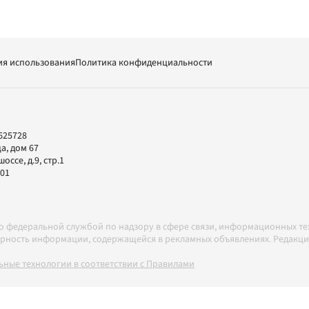
ия использования
Политика конфиденциальности
625728
а, дом 67
ссе, д.9, стр.1
-01
но федеральной службой по надзору в сфере связи, информационных т
товерность информации, содержащейся в рекламных объявлениях. Редак
ные технологии в соответствии с Правилами