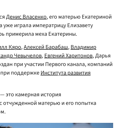
лся
Денис Власенко
, его матерью Екатериной
а уже играла императрицу Елизавету
ерь примерила меха Екатерины.
илл Кяро
,
Алексей Барабаш
,
Владимир
сандр Чевычелов
,
Евгений Харитонов
, Дарья
оздан при участии Первого канала, компаний
m» при поддержке
Института развития
 — это камерная история
с отчужденной матерью и его попытка
ом.