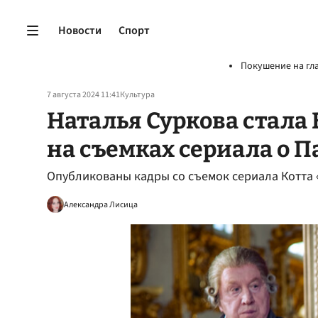
Новости
Спорт
Покушение на гл
7 августа 2024 11:41
Культура
Наталья Суркова стала 
на съемках сериала о П
Опубликованы кадры со съемок сериала Котта 
Александра Лисица