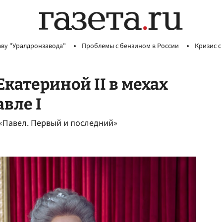
аву "Уралдронзавода"
Проблемы с бензином в России
Кризис с
Екатериной II в мехах
авле I
«Павел. Первый и последний»