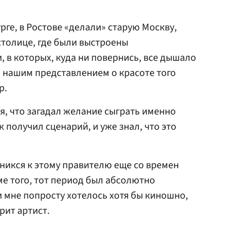
рге, в Ростове «делали» старую Москву,
столице, где были выстроены
 в которых, куда ни повернись, все дышало
 нашим представлением о красоте того
р.
я, что загадал желание сыграть именно
ак получил сценарий, и уже знал, что это
оникся к этому правителю еще со времен
ме того, тот период был абсолютно
и мне попросту хотелось хотя бы киношно,
орит артист.