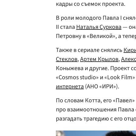
кадры со съемок проекта.
В роли молодого Павла I сня
II стала
Наталья Суркова
— он
Петровну в «Великой», а теп
Также в сериале снялись
Кир
Стеклов
,
Артем Крылов
,
Алек
Коныжева и другие. Проект с
«Cosmos studio» и «Look Fil
интернета
(АНО «ИРИ»).
По словам Котта, его «Павел»
про взаимоотношения Павла 
разгадать трагедию с его отц