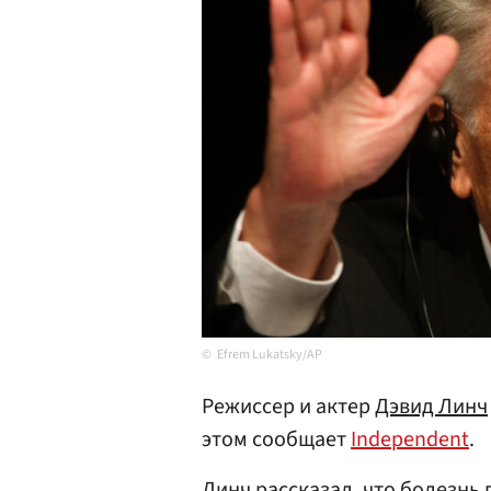
Efrem Lukatsky/AP
Режиссер и актер
Дэвид Линч
этом сообщает
Independent
.
Линч рассказал, что болезнь 