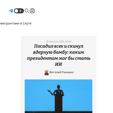
Авторизоваться
 мигрантами в Сеуте
07 августа 2026, 10:43
Посадил всех и скинул
ядерную бомбу: каким
президентом мог бы стать
ИИ
Виталий Рюмшин