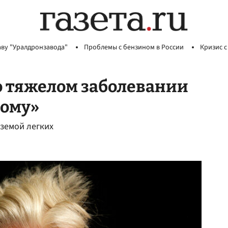
аву "Уралдронзавода"
Проблемы с бензином в России
Кризис с
о тяжелом заболевании
дому»
земой легких