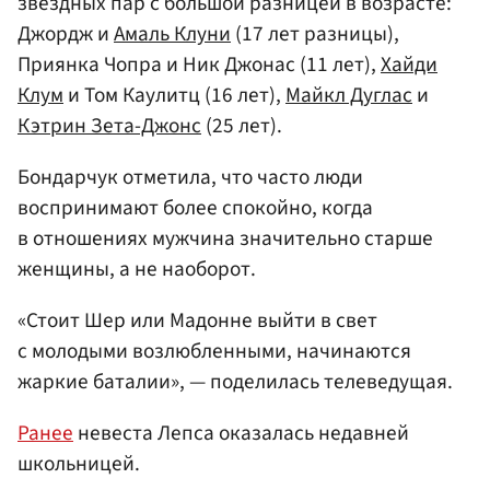
звездных пар с большой разницей в возрасте:
Джордж и
Амаль Клуни
(17 лет разницы),
Приянка Чопра и Ник Джонас (11 лет),
Хайди
Клум
и Том Каулитц (16 лет),
Майкл Дуглас
и
Кэтрин Зета-Джонс
(25 лет).
Бондарчук отметила, что часто люди
воспринимают более спокойно, когда
в отношениях мужчина значительно старше
женщины, а не наоборот.
«Стоит Шер или Мадонне выйти в свет
с молодыми возлюбленными, начинаются
жаркие баталии», — поделилась телеведущая.
Ранее
невеста Лепса оказалась недавней
школьницей.