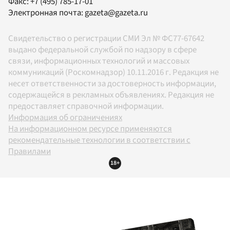
Факс:
+7 (495) 785-17-01
Электронная почта:
gazeta@gazeta.ru
Свидетельство о регистрации СМИ Эл № ФС77-67642
выдано федеральной службой по надзору в сфере
связи, информационных технологий и массовых
коммуникаций (Роскомнадзор) 10.11.2016 г. Редакция не
несет ответственности за достоверность информации,
содержащейся в рекламных объявлениях. Редакция не
предоставляет справочной информации.
Информация об ограничениях
На информационном ресурсе применяются
рекомендательные технологии в соответствии с
Правилами
18+