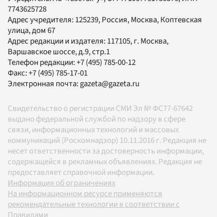
7743625728
Адрес учредителя: 125239, Россия, Москва, Коптевская
улица, дом 67
Адрес редакции и издателя:
117105
, г.
Москва
,
Варшавское шоссе, д.9, стр.1
Телефон редакции:
+7 (495) 785-00-12
Факс:
+7 (495) 785-17-01
Электронная почта:
gazeta@gazeta.ru
Свидетельство о регистрации СМИ Эл № ФС77-67642
выдано федеральной службой по надзору в сфере
связи, информационных технологий и массовых
коммуникаций (Роскомнадзор) 10.11.2016 г. Редакция не
несет ответственности за достоверность информации,
содержащейся в рекламных объявлениях. Редакция не
предоставляет справочной информации.
Информация об ограничениях
На информационном ресурсе применяются
рекомендательные технологии в соответствии с
Правилами