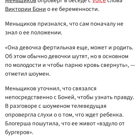
Меньщиков
опроверг в беседе с
Voice
слова
Виктории Бони
о ее беременности.
Меньщиков признался, что сам поначалу не
знал о ее положении.
«Она девочка фертильная еще, может и родить.
Об этом обычно девочки шутят, но в основном
по молодости и чтобы парню кровь свернуть», —
отметил шоумен.
Меньщиков уточнил, что связался
непосредственно с Боней, чтобы узнать правду.
В разговоре с шоуменом телеведущая
опровергла слухи о о том, что ждет ребенка.
Блогерша пошутила, что ее живот «вздуло от
бургеров».