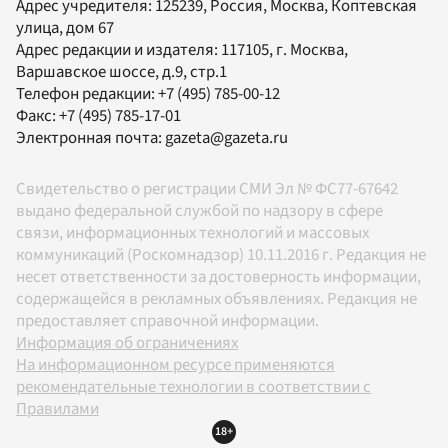
Адрес учредителя: 125239, Россия, Москва, Коптевская
улица, дом 67
Адрес редакции и издателя:
117105
, г.
Москва
,
Варшавское шоссе, д.9, стр.1
Телефон редакции:
+7 (495) 785-00-12
Факс:
+7 (495) 785-17-01
Электронная почта:
gazeta@gazeta.ru
Свидетельство о регистрации СМИ Эл № ФС77-67642
выдано федеральной службой по надзору в сфере
связи, информационных технологий и массовых
коммуникаций (Роскомнадзор) 10.11.2016 г. Редакция не
несет ответственности за достоверность информации,
содержащейся в рекламных объявлениях. Редакция не
предоставляет справочной информации.
Информация об ограничениях
На информационном ресурсе применяются
рекомендательные технологии в соответствии с
Правилами
18+