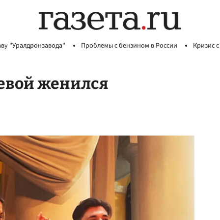
аву "Уралдронзавода"
Проблемы с бензином в России
Кризис с
евой женился