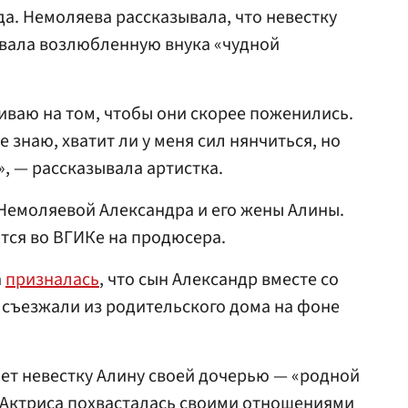
да. Немоляева рассказывала, что невестку
ывала возлюбленную внука «чудной
таиваю на том, чтобы они скорее поженились.
е знаю, хватит ли у меня сил нянчиться, но
», — рассказывала артистка.
 Немоляевой Александра и его жены Алины.
ится во ВГИКе на продюсера.
а
призналась
, что сын Александр вместе со
з съезжали из родительского дома на фоне
ает невестку Алину своей дочерью — «родной
 Актриса похвасталась своими отношениями