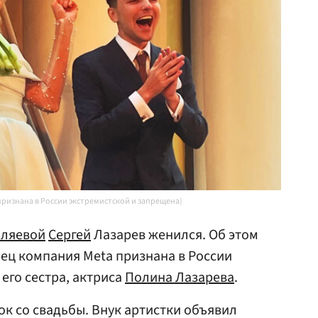
 признана в России экстремистской и запрещена)
оляевой
Сергей
Лазарев женился. Об этом
лец компания Meta признана в России
его сестра, актриса
Полина Лазарева
.
к со свадьбы. Внук артистки объявил