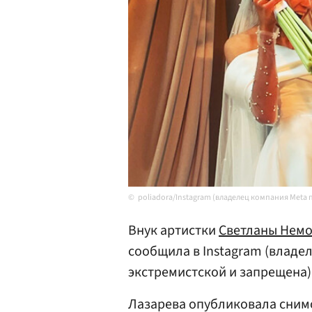
poliadora/Instagram (владелец компания Meta
Внук артистки
Светланы Нем
сообщила в Instagram (владе
экстремистской и запрещена) 
Лазарева опубликовала снимо