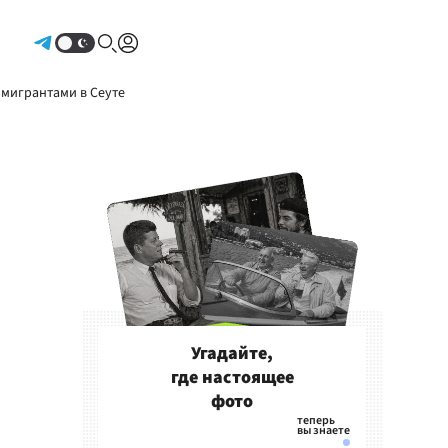
Авторизоваться
 мигрантами в Сеуте
Угадайте,
где настоящее
фото