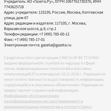
Учредитель:
АО «Газета.Ру»
, ОГРН 1067761730376, ИНН
7743625728
Адрес учредителя: 125239, Россия, Москва, Коптевская
улица, дом 67
Адрес редакции и издателя:
117105
, г.
Москва
,
Варшавское шоссе, д.9, стр.1
Телефон редакции:
+7 (495) 785-00-12
Факс:
+7 (495) 785-17-01
Электронная почта:
gazeta@gazeta.ru
Свидетельство о регистрации СМИ Эл № ФС77-67642
выдано федеральной службой по надзору в сфере
связи, информационных технологий и массовых
коммуникаций (Роскомнадзор) 10.11.2016 г. Редакция не
несет ответственности за достоверность информации,
содержащейся в рекламных объявлениях. Редакция не
предоставляет справочной информации.
Информация об ограничениях
На информационном ресурсе применяются
рекомендательные технологии в соответствии с