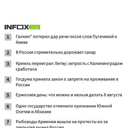
1
Галкин* потерял дар речи после слов Пугачевой о
Киеве
2
В России стремительно дорожает сахар
3
Кремль переиграл Литву: хитрость с Калининградом
сработала
4
Госдума приняла закон о запрете на проживание в
России
5
Ермолаев день: что можно и нельзя делать 8 августа
6
Одно государство отменило признание Южной
Осетии и Абхазии
7
Рыбоводы Армении вышли на протесты из-за
закрытия рынка России