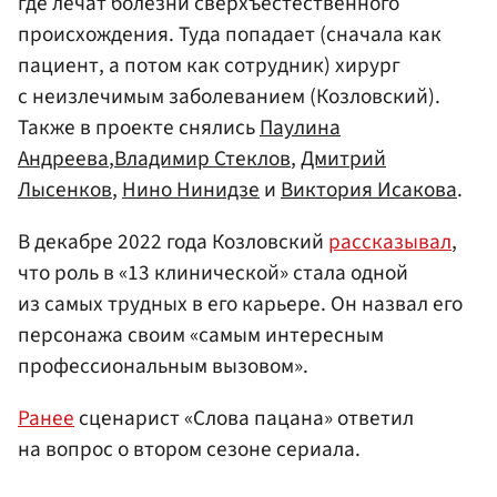
где лечат болезни сверхъестественного
происхождения. Туда попадает (сначала как
пациент, а потом как сотрудник) хирург
с неизлечимым заболеванием (Козловский).
Также в проекте снялись
Паулина
Андреева
,
Владимир Стеклов
,
Дмитрий
Лысенков
,
Нино Нинидзе
и
Виктория Исакова
.
В декабре 2022 года Козловский
рассказывал
,
что роль в «13 клинической» стала одной
из самых трудных в его карьере. Он назвал его
персонажа своим «самым интересным
профессиональным вызовом».
Ранее
сценарист «Слова пацана» ответил
на вопрос о втором сезоне сериала.