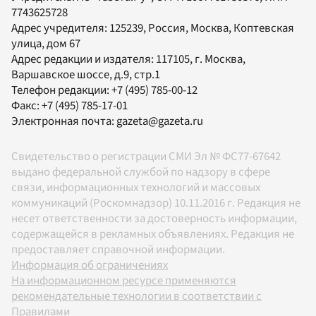
7743625728
Адрес учредителя: 125239, Россия, Москва, Коптевская
улица, дом 67
Адрес редакции и издателя:
117105
, г.
Москва
,
Варшавское шоссе, д.9, стр.1
Телефон редакции:
+7 (495) 785-00-12
Факс:
+7 (495) 785-17-01
Электронная почта:
gazeta@gazeta.ru
Свидетельство о регистрации СМИ Эл № ФС77-67642
выдано федеральной службой по надзору в сфере
связи, информационных технологий и массовых
коммуникаций (Роскомнадзор) 10.11.2016 г. Редакция не
несет ответственности за достоверность информации,
содержащейся в рекламных объявлениях. Редакция не
предоставляет справочной информации.
Информация об ограничениях
На информационном ресурсе применяются
рекомендательные технологии в соответствии с
Правилами