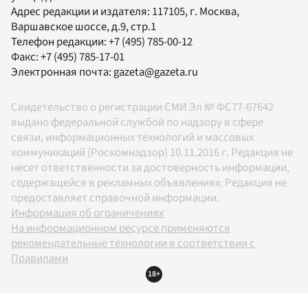
Адрес редакции и издателя:
117105
, г.
Москва
,
Варшавское шоссе, д.9, стр.1
Телефон редакции:
+7 (495) 785-00-12
Факс:
+7 (495) 785-17-01
Электронная почта:
gazeta@gazeta.ru
Свидетельство о регистрации СМИ Эл № ФС77-67642
выдано федеральной службой по надзору в сфере
связи, информационных технологий и массовых
коммуникаций (Роскомнадзор) 10.11.2016 г. Редакция не
несет ответственности за достоверность информации,
содержащейся в рекламных объявлениях. Редакция не
предоставляет справочной информации.
Информация об ограничениях
На информационном ресурсе применяются
рекомендательные технологии в соответствии с
Правилами
18+