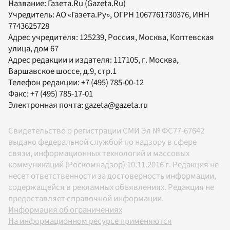
Название:
Газета.Ru
(Gazeta.Ru)
Учредитель:
АО «Газета.Ру»
, ОГРН 1067761730376, ИНН
7743625728
Адрес учредителя: 125239, Россия, Москва, Коптевская
улица, дом 67
Адрес редакции и издателя:
117105
, г.
Москва
,
Варшавское шоссе, д.9, стр.1
Телефон редакции:
+7 (495) 785-00-12
Факс:
+7 (495) 785-17-01
Электронная почта:
gazeta@gazeta.ru
Свидетельство о регистрации СМИ Эл № ФС77-67642
выдано федеральной службой по надзору в сфере
связи, информационных технологий и массовых
коммуникаций (Роскомнадзор) 10.11.2016 г. Редакция не
несет ответственности за достоверность информации,
содержащейся в рекламных объявлениях. Редакция не
предоставляет справочной информации.
Информация об ограничениях
На информационном ресурсе применяются