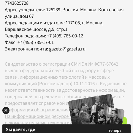
7743625728
Адрес учредителя: 125239, Россия, Москва, Коптевская
улица, дом 67
Адрес редакции и издателя:
117105
, г.
Москва
,
Варшавское шоссе, д.9, стр.1
Телефон редакции:
+7 (495) 785-00-12
Факс:
+7 (495) 785-17-01
Электронная почта:
gazeta@gazeta.ru
Свидетельство о регистрации СМИ Эл № ФС77-67642
выдано федеральной службой по надзору в сфере
связи, информационных технологий и массовых
коммуникаций (Роскомнадзор) 10.11.2016 г. Редакция не
несет ответственности за достоверность информации,
содержащейся в рекламных объявлениях. Редакция не
предоставляет справочной информации.
Информация об ограничениях
На информационном ресурсе применяются
рекомендательные технологии в соответствии с
Правилами
Угадайте, где